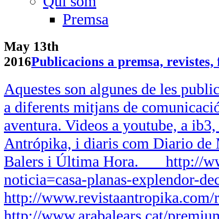
Qui som
Premsa
May 13th
2016
Publicacions a premsa, revistes, 
Aquestes son algunes de les publi
a diferents mitjans de comunicac
aventura. Videos a youtube, a ib3,
Antrópika, i diaris com Diario de
Balers i Última Hora. http://ww
noticia=casa-planas-explendor-de
http://www.revistaantropika.com/
http://www.arabalears.cat/premiu