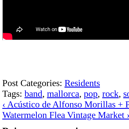
Post Categories:
Residents
Tags:
band
,
mallorca
,
pop
,
rock
,
s
‹ Acústico de Alfonso Morillas + 
Watermelon Flea Vintage Market 