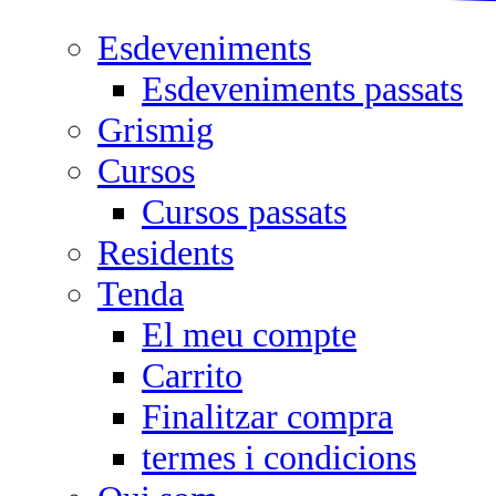
Esdeveniments
Esdeveniments passats
Grismig
Cursos
Cursos passats
Residents
Tenda
El meu compte
Carrito
Finalitzar compra
termes i condicions