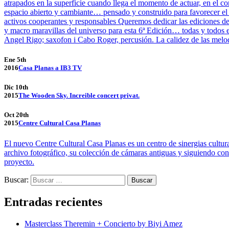
atrapados en la superficie cuando llega el momento de actuar, en el 
espacio abierto y cambiante… pensado y construido para favorecer el 
activos cooperantes y responsables Queremos dedicar las ediciones 
y macro maravillas del universo para esta 6ª Edición… todas y todos 
Angel Rigo; saxofon i Cabo Roger, percusión. La calidez de las melodí
Ene 5th
2016
Casa Planas a IB3 TV
Dic 10th
2015
The Wooden Sky. Increible concert privat.
Oct 20th
2015
Centre Cultural Casa Planas
El nuevo Centre Cultural Casa Planas es un centro de sinergias cultu
archivo fotográfico, su colección de cámaras antiguas y siguiendo con 
proyecto.
Buscar:
Entradas recientes
Masterclass Theremin + Concierto by Biyi Amez