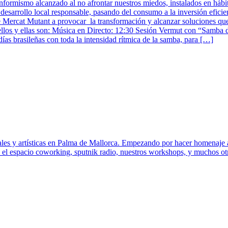
conformismo alcanzado al no afrontar nuestros miedos, instalados en há
desarrollo local responsable, pasando del consumo a la inversión efici
de Mercat Mutant a provocar la transformación y alcanzar soluciones 
ellos y ellas son: Música en Directo: 12:30 Sesión Vermut con “Samba de
as brasileñas con toda la intensidad rítmica de la samba, para […]
rales y artísticas en Palma de Mallorca. Empezando por hacer homenaje
el espacio coworking, sputnik radio, nuestros workshops, y muchos otros