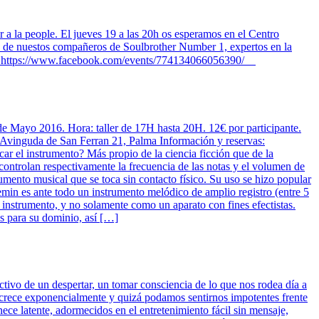
a la people. El jueves 19 a las 20h os esperamos en el Centro
rgo de nuestos compañeros de Soulbrother Number 1, expertos en la
evento. https://www.facebook.com/events/774134066056390/
de Mayo 2016. Hora: taller de 17H hasta 20H. 12€ por participante.
nguda de San Ferran 21, Palma Información y reservas:
 el instrumento? Más propio de la ciencia ficción que de la
controlan respectivamente la frecuencia de las notas y el volumen de
rumento musical que se toca sin contacto físico. Su uso se hizo popular
eremin es ante todo un instrumento melódico de amplio registro (entre 5
instrumento, y no solamente como un aparato con fines efectistas.
os para su dominio, así […]
tivo de un despertar, un tomar consciencia de lo que nos rodea día a
ca crece exponencialmente y quizá podamos sentirnos impotentes frente
ce latente, adormecidos en el entretenimiento fácil sin mensaje,