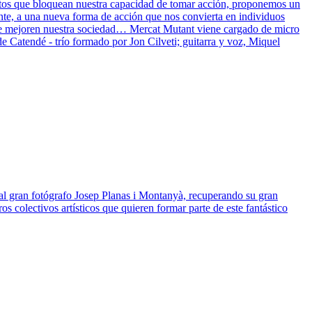
bitos que bloquean nuestra capacidad de tomar acción, proponemos un
ente, a una nueva forma de acción que nos convierta en individuos
que mejoren nuestra sociedad… Mercat Mutant viene cargado de micro
 Catendé - trío formado por Jon Cilveti; guitarra y voz, Miquel
 al gran fotógrafo Josep Planas i Montanyà, recuperando su gran
 colectivos artísticos que quieren formar parte de este fantástico