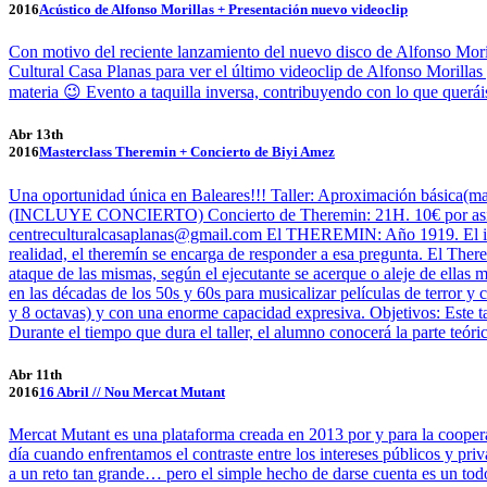
2016
Acústico de Alfonso Morillas + Presentación nuevo videoclip
Con motivo del reciente lanzamiento del nuevo disco de Alfonso Moril
Cultural Casa Planas para ver el último videoclip de Alfonso Morilla
materia 😉 Evento a taquilla inversa, contribuyendo con lo que quer
Abr 13th
2016
Masterclass Theremin + Concierto de Biyi Amez
Una oportunidad única en Baleares!!! Taller: Aproximación básica(mas
(INCLUYE CONCIERTO) Concierto de Theremin: 21H. 10€ por asiste
centreculturalcasaplanas@gmail.com
El THEREMIN: Año 1919. El instr
realidad, el theremín se encarga de responder a esa pregunta. El Ther
ataque de las mismas, según el ejecutante se acerque o aleje de ellas 
en las décadas de los 50s y 60s para musicalizar películas de terror y 
y 8 octavas) y con una enorme capacidad expresiva. Objetivos: Este t
Durante el tiempo que dura el taller, el alumno conocerá la parte teór
Abr 11th
2016
16 Abril // Nou Mercat Mutant
Mercat Mutant es una plataforma creada en 2013 por y para la coopera
día cuando enfrentamos el contraste entre los intereses públicos y pr
a un reto tan grande… pero el simple hecho de darse cuenta es un todo