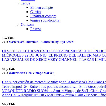
Tenda
El meu compte
Carrito
Finalitzar compra
termes i condicions
Qui som
Premsa
Jun 13th
2016
Masterclass Theremin + Concierto by Biyi Amez
DESPUES DEL GRAN ÉXITO DE LA PRIMERA EDICIÓN DE
MIÉRCOLES 22 DE JUNIO. EL PRECIO DEL TALLER MAS 
LAS VISUALES DE XISCOVERY CHANNEL. PLAZAS LIMI
May 15th
2016
Watermelon Flea Vintage Market
Una super edición de mercadillo vintage en la fantástica Casa Planas e
Teatro impro!!☮ Entre otros podreis encontrar… Entre otros podr
VOLQUETE RADIO SHOW - Armari Vintage de Sofía Clar - Cristy - Me 
Anne Chu - Helguix Hu Hu - Mar Prats - Petula Clark - Isabella Sá
May 13th