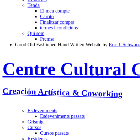
Tenda
El meu compte
Carrito
Finalitzar compra
termes i condicions
Qui som
Premsa
Good Old Fashioned Hand Written Website by
Eric J. Schwarz
Centre Cultural 
Creación Artística & Coworking
Esdeveniments
Esdeveniments passats
Grismig
Cursos
Cursos passats
Residents