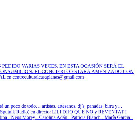
 PEDIDO VARIAS VECES. EN ESTA OCASIÓN SERÁ EL
 + CONSUMICION. EL CONCIERTO ESTARÁ AMENIZADO CON
AL en
centreculturalcasaplanas@gmail.com
rá un poco de todo… artistas, artesanos, dj’s, panadas, birra y…
io (Sputnik Radio) en directo: LILI DIJO QUE NO y REVENTAT I
a - Neus Morey - Carolina Adán - Patricia Blanch - María Garcia -