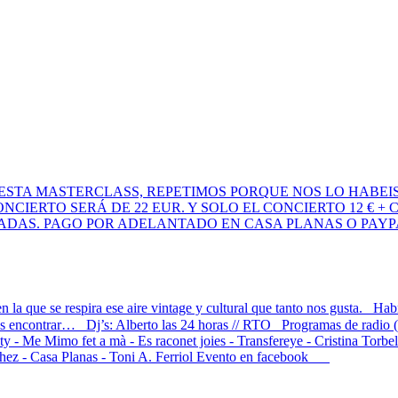
 ESTA MASTERCLASS, REPETIMOS PORQUE NOS LO HABEIS
CONCIERTO SERÁ DE 22 EUR. Y SOLO EL CONCIERTO 12 €
TADAS. PAGO POR ADELANTADO EN CASA PLANAS O PAYP
n la que se respira ese aire vintage y cultural que tanto nos gusta. Hab
eis encontrar… Dj’s: Alberto las 24 horas // RTO Programas de rad
Mimo fet a mà - Es raconet joies - Transfereye - Cristina Torbellin
nchez - Casa Planas - Toni A. Ferriol Evento en facebook