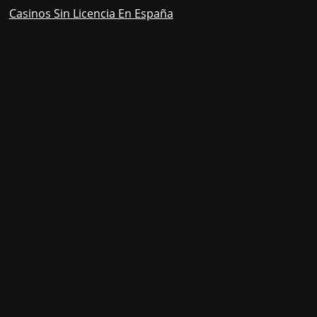
Casinos Sin Licencia En España