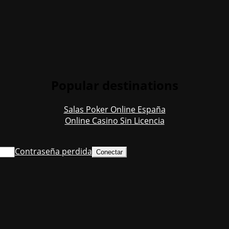
Popular destinations
Salas Poker Online España
Online Casino Sin Licencia
Contraseña perdida