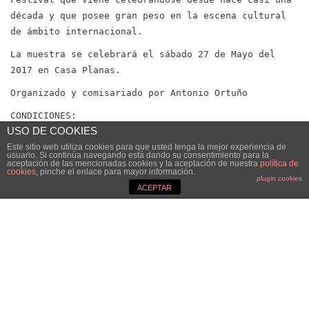
década y que posee gran peso en la escena cultural
de ámbito internacional.
La muestra se celebrará el sábado 27 de Mayo del
2017 en Casa Planas.
Organizado y comisariado por Antonio Ortuño
CONDICIONES:
USO DE COOKIES
Todos los artistas pueden participar sin
Este sitio web utiliza cookies para que usted tenga la mejor experiencia de
consideración de nacionalidad o edad.
usuario. Si continúa navegando está dando su consentimiento para la
aceptación de las mencionadas cookies y la aceptación de nuestra
política de
Los trabajos pueden ser individuales o proyectos por
cookies
, pinche el enlace para mayor información.
plugin cookies
grupo.
ACEPTAR
Los trabajos tienen que datar posteriores al 2013.
Solo una pieza por colectivo o artista.
Si la pieza incluye dialogos, textos o voz en off
deberá estar en inglés o subtitulado a este idioma.
Las piezas no pueden ser de más de 5 minutos.
El video tiene que estar subido a youtube.
Todos los artistas participantes deben notificarlo