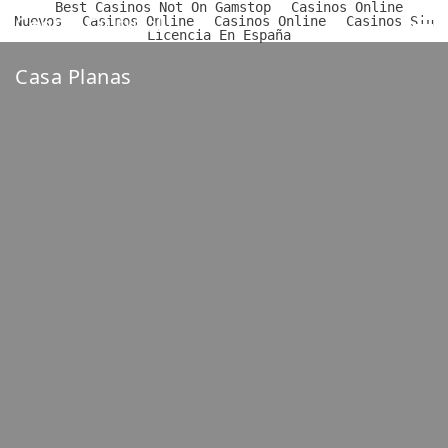
Best Casinos Not On Gamstop
Casinos Online
Centre Cultural
Nuevos
Casinos Online
Casinos Online
Casinos Sin
Licencia En España
Casa Planas