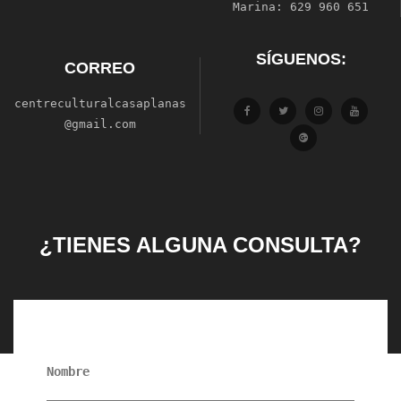
Marina:
629 960 651
SÍGUENOS:
CORREO
centreculturalcasaplanas
@gmail.com
¿TIENES ALGUNA CONSULTA?
Nombre