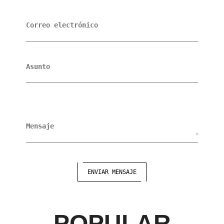
Correo electrónico
Asunto
Mensaje
ENVIAR MENSAJE
POPULAR