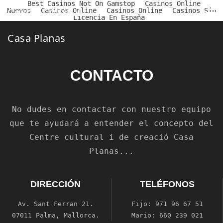
Best Casinos Not On Gamstop
Casinos Online
Centre Cultural
Nuevos
Casinos Online
Casinos Online
Casinos Sin
Licencia En España
Casa Planas
CONTACTO
No dudes en contactar con nuestro equipo
que te ayudará a entender el concepto del
Centre cultural i de creació Casa
Planas...
DIRECCIÓN
TELÉFONOS
Av. Sant Ferran 21.
Fijo:
971 96 67 51
07011 Palma, Mallorca.
Mario:
660 239 021