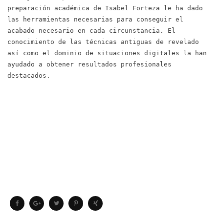
preparación académica de Isabel Forteza le ha dado
las herramientas necesarias para conseguir el
acabado necesario en cada circunstancia. El
conocimiento de las técnicas antiguas de revelado
así como el dominio de situaciones digitales la han
ayudado a obtener resultados profesionales
destacados.