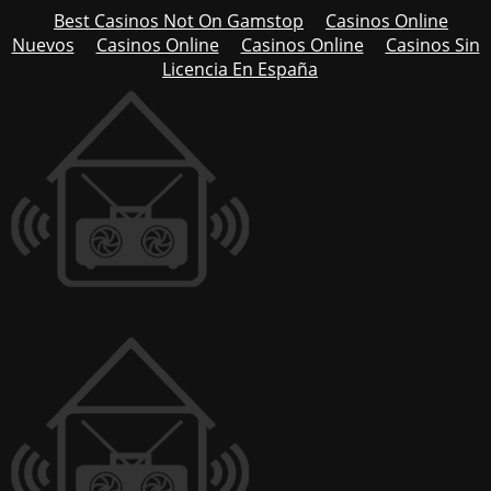
Best Casinos Not On Gamstop
Casinos Online
Nuevos
Casinos Online
Casinos Online
Casinos Sin
Licencia En España