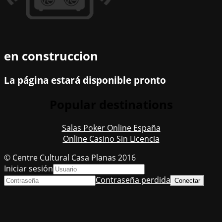
en construccion
La página estará disponible pronto
Popular destinations
Salas Poker Online España
Online Casino Sin Licencia
© Centre Cultural Casa Planas 2016
Iniciar sesión
Contraseña perdida